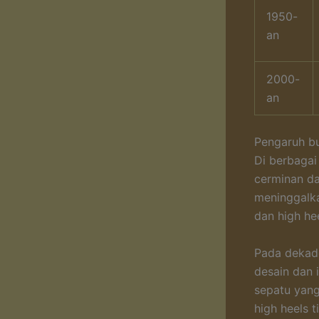
1950-
an
2000-
an
Pengaruh bu
Di berbagai 
cerminan da
meninggalka
dan high hee
Pada dekade
desain dan 
sepatu yang
high heels t