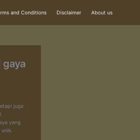
rms and Conditions
Disclaimer
About us
l gaya
etapi juga
.
aya yang
 unik.