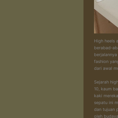
High heels 
berabad-aba
berjalannya
fashion yang
dari awal m
Sejarah high
10, kaum b
kaki mereka
sepatu ini 
dan tujuan 
oleh budaya