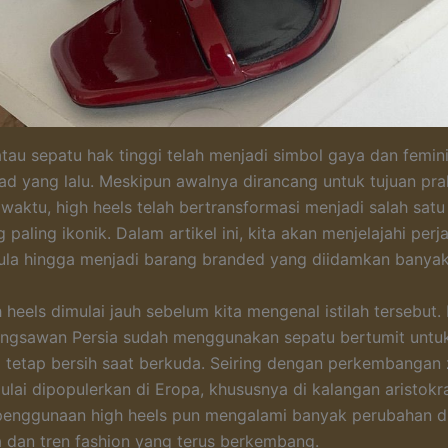
atau sepatu hak tinggi telah menjadi simbol gaya dan femini
d yang lalu. Meskipun awalnya dirancang untuk tujuan prakt
 waktu, high heels telah bertransformasi menjadi salah sat
 paling ikonik. Dalam artikel ini, kita akan menjelajahi per
ula hingga menjadi barang branded yang diidamkan banyak
 heels dimulai jauh sebelum kita mengenal istilah tersebut.
angsawan Persia sudah menggunakan sepatu bertumit untu
 tetap bersih saat berkuda. Seiring dengan perkembangan
mulai dipopulerkan di Eropa, khususnya di kalangan aristokr
penggunaan high heels pun mengalami banyak perubahan d
 dan tren fashion yang terus berkembang.