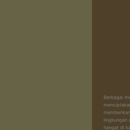
Berbagai me
menciptakan
memberikan 
lingkungan 
hangat di k