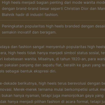
High heels menjadi bagian penting dari mode wanita mod
dengan brand-brand besar seperti Christian Dior dan Man
Blahnik hadir di industri fashion.
Peningkatan popularitas high heels branded dengan desa
semakin inovatif dan beragam.
daya dan fashion sangat menyentuh popularitas high heel
era, high heels tidak hanya menjadi simbol status sosial, te
ri kebebasan wanita. Misalnya, di tahun 1920-an, para wani
n pakaian panjang dan sepatu flat, beralih ke gaun yang l
ls sebagai bentuk ekspresi diri.
-dekade berikutnya, high heels terus berevolusi dengan b
inovasi. Merek-merek ternama mulai berkompetisi untuk m
 bukan hanya nyaman, tetapi juga menonjolkan gaya yang e
idak hanya menjadi pilihan fashion di acara formal, tetapi j