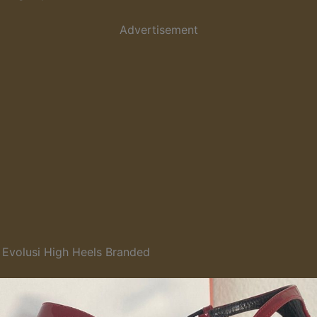
Advertisement
 Evolusi High Heels Branded