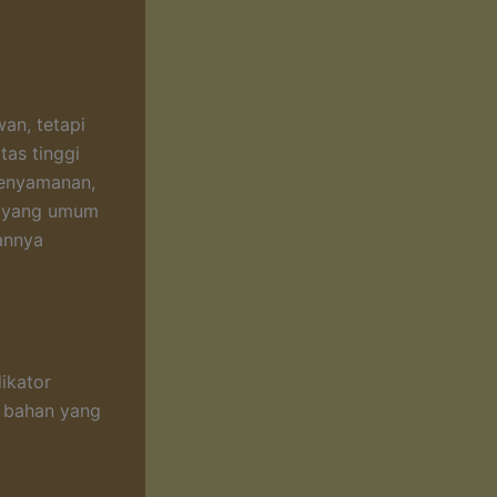
an, tetapi
tas tinggi
kenyamanan,
an yang umum
annya
ikator
s bahan yang