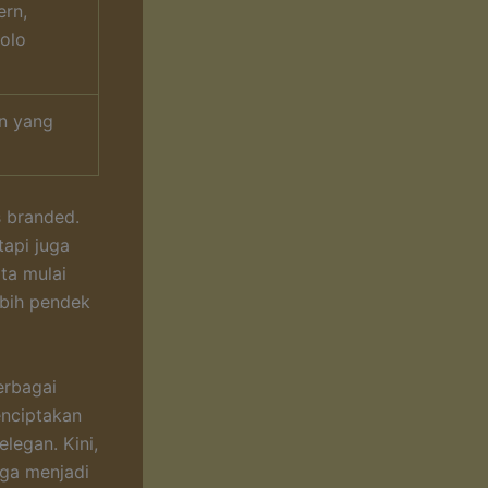
ern,
olo
in yang
s branded.
tapi juga
ta mulai
ebih pendek
erbagai
enciptakan
legan. Kini,
uga menjadi