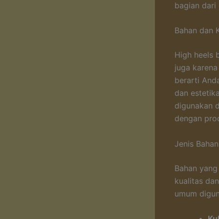
bagian dari
Bahan dan K
High heels 
juga karena
berarti And
dan estetik
digunakan d
dengan pro
Jenis Baha
Bahan yang 
kualitas da
umum digun
Kul