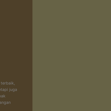
terbaik,
tapi juga
pak
cangan