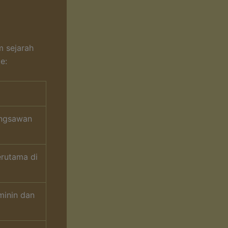
m sejarah
e:
angsawan
erutama di
minin dan