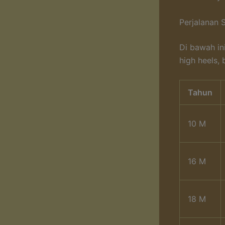
Perjalanan 
Di bawah in
high heels,
Tahun
10 M
16 M
18 M