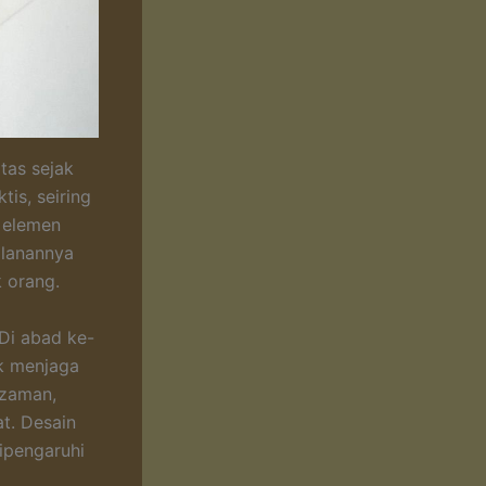
tas sejak
is, seiring
u elemen
jalanannya
 orang.
 Di abad ke-
k menjaga
 zaman,
at. Desain
ipengaruhi