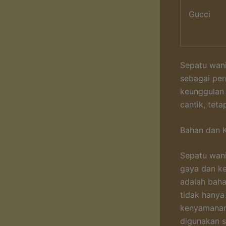
Gucci
Sepatu wani
sebagai per
keunggulan 
cantik, tet
Bahan dan K
Sepatu wani
gaya dan ke
adalah bah
tidak hanya
kenyamanan 
digunakan s