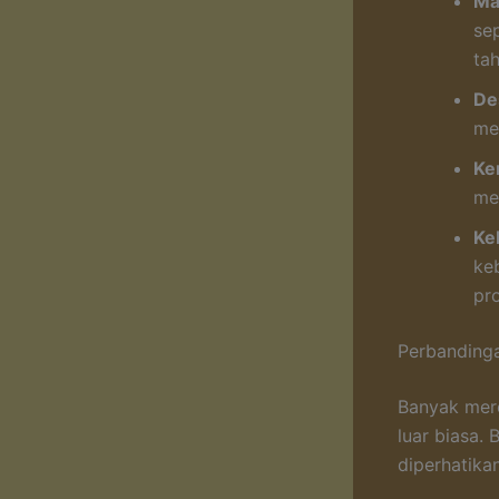
Mat
sep
ta
De
me
Ke
me
Ke
ke
pr
Perbanding
Banyak mer
luar biasa.
diperhatikan