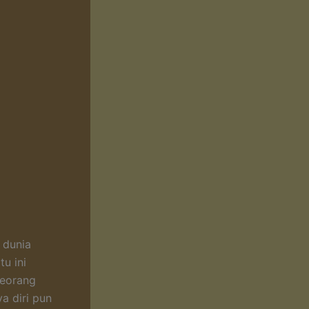
 dunia
tu ini
seorang
a diri pun