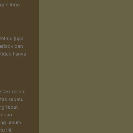
gan logo
tetapi juga
ristik dan
 tidak hanya
stasi dalam
tas sepatu
ng tepat
n dan
yang umum
u ini.