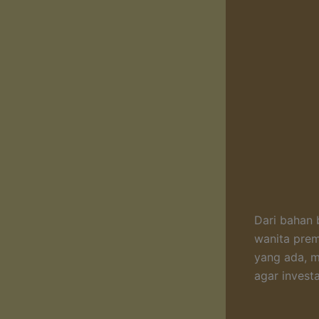
Dari bahan b
wanita prem
yang ada, m
agar invest