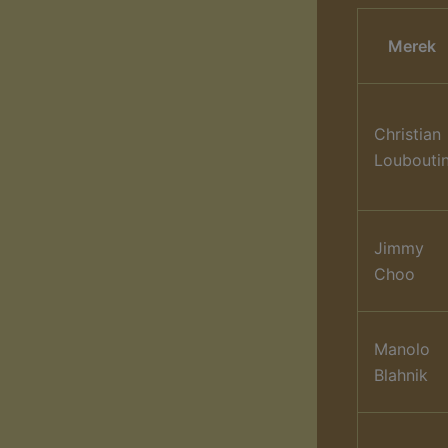
Merek
Christian
Loubouti
Jimmy
Choo
Manolo
Blahnik