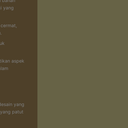
 bahan
gi yang
 cermat,
.
uk
ikan aspek
alam
desain yang
 yang patut