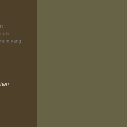
at
aruhi
umum yang
ahan