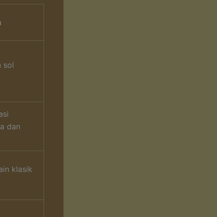
n
 sol
asi
a dan
in klasik