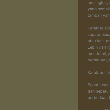
meningkat, d
yang semaki
tambah yang
Karakterist
sepatu biasa
atau kain p
Lebih dari i
mendetail, 
perhatian ya
Karakterist
Sepatu wan
dari sepatu
perbedaan t