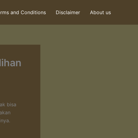
rms and Conditions
Disclaimer
About us
lihan
ak bisa
pakan
nya.