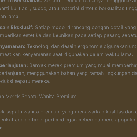
erial Berkualitas:
Sepatu premium biasanya menggunakan
erti kulit asli, suede, atau material sintetis berkualitas ting
han lama.
sain Eksklusif:
Setiap model dirancang dengan detail yang
mberikan estetika dan keunikan pada setiap pasang sepatu
nyamanan:
Teknologi dan desain ergonomis digunakan unt
mastikan kenyamanan saat digunakan dalam waktu lama.
berlanjutan:
Banyak merek premium yang mulai memperhat
berlanjutan, menggunakan bahan yang ramah lingkungan d
oduksi sepatu mereka.
an Merek Sepatu Wanita Premium
ek sepatu wanita premium yang menawarkan kualitas dan 
 Berikut adalah tabel perbandingan beberapa merek populer
: