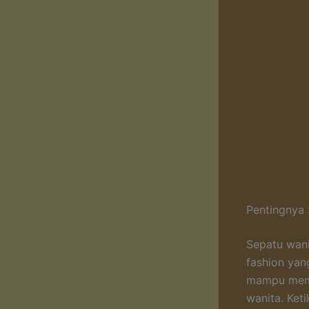
Pentingnya
Sepatu wani
fashion yan
mampu memb
wanita. Ket