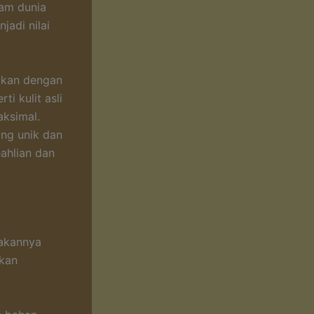
lam dunia
jadi nilai
ngkan dengan
ti kulit asli
ksimal.
ang unik dan
ahlian dan
dakannya
skan