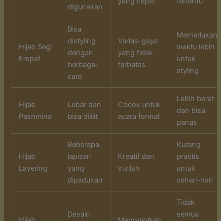
yang cepat
tertentu
digunakan
Bisa
Memerlukan
distyling
Variasi gaya
Hijab Segi
waktu lebih
dengan
yang tidak
Empat
untuk
berbagai
terbatas
styling
cara
Lebih berat
Hijab
Lebar dan
Cocok untuk
dan bisa
Pashmina
bisa dililit
acara formal
panas
Beberapa
Kurang
Hijab
lapisan
Kreatif dan
praktis
Layering
yang
stylish
untuk
dipadukan
sehari-hari
Tidak
Desain
semua
Hijab
Menonjolkan