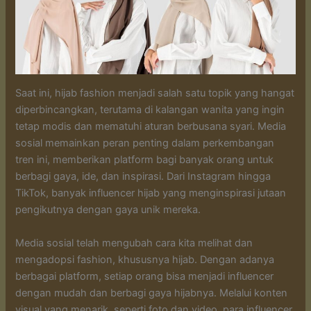
Saat ini, hijab fashion menjadi salah satu topik yang hangat
diperbincangkan, terutama di kalangan wanita yang ingin
tetap modis dan mematuhi aturan berbusana syari. Media
sosial memainkan peran penting dalam perkembangan
tren ini, memberikan platform bagi banyak orang untuk
berbagi gaya, ide, dan inspirasi. Dari Instagram hingga
TikTok, banyak influencer hijab yang menginspirasi jutaan
pengikutnya dengan gaya unik mereka.
Media sosial telah mengubah cara kita melihat dan
mengadopsi fashion, khususnya hijab. Dengan adanya
berbagai platform, setiap orang bisa menjadi influencer
dengan mudah dan berbagi gaya hijabnya. Melalui konten
visual yang menarik, seperti foto dan video, para influencer