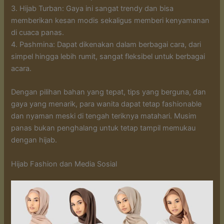
3. Hijab Turban: Gaya ini sangat trendy dan bisa
memberikan kesan modis sekaligus memberi kenyamanan
di cuaca panas.
4. Pashmina: Dapat dikenakan dalam berbagai cara, dari
simpel hingga lebih rumit, sangat fleksibel untuk berbagai
acara.
Dengan pilihan bahan yang tepat, tips yang berguna, dan
gaya yang menarik, para wanita dapat tetap fashionable
dan nyaman meski di tengah teriknya matahari. Musim
panas bukan penghalang untuk tetap tampil memukau
dengan hijab.
Hijab Fashion dan Media Sosial