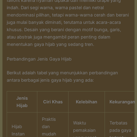
favorit karena nyaman dipakai dan memiliki drape yang
indah. Dari segi warna, warna pastel dan netral
mendominasi pilihan, tetapi warna-warna cerah dan berani
juga mulai banyak diminati, terutama untuk acara-acara
khusus. Desain yang berani dengan motif bunga, garis,
atau abstrak juga mengambil peran penting dalam
menentukan gaya hijab yang sedang tren.
Perbandingan Jenis Gaya Hijab
Berikut adalah tabel yang menunjukkan perbandingan
antara berbagai jenis gaya hijab yang ada:
Jenis
Ciri Khas
Kelebihan
Kekurangan
Hijab
Praktis
Waktu
Terbatas
Hijab
dan
pemakaian
pada gaya
Instan
mudah