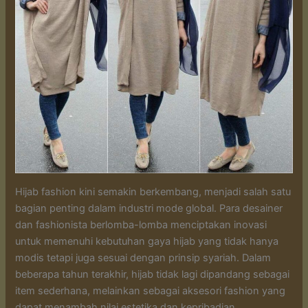
Hijab fashion kini semakin berkembang, menjadi salah satu
bagian penting dalam industri mode global. Para desainer
dan fashionista berlomba-lomba menciptakan inovasi
untuk memenuhi kebutuhan gaya hijab yang tidak hanya
modis tetapi juga sesuai dengan prinsip syariah. Dalam
beberapa tahun terakhir, hijab tidak lagi dipandang sebagai
item sederhana, melainkan sebagai aksesori fashion yang
dapat menambah nilai estetika dan kepribadian