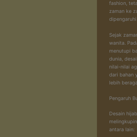
fashion, te
zaman ke za
dipengaruhi
Sejak zaman
wanita. Pad
menutupi ba
dunia, desai
nilai-nilai 
dari bahan 
lebih bera
Pengaruh Bu
Desain hija
melingkupin
antara lain: