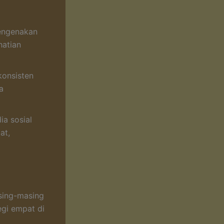
engenakan
atian
konsisten
a
ia sosial
at,
sing-masing
egi empat di