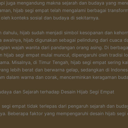
tapi juga mengandung makna sejarah dan budaya yang men
man, hijab segi empat telah mengalami berbagai transform
 oleh konteks sosial dan budaya di sekitarnya.
 dahulu, hijab sudah menjadi simbol kesopanan dan kehor
a awalnya, hijab digunakan sebagai pelindung dari cuaca d
gian wajah wanita dari pandangan orang asing. Di berbaga
n hijab segi empat mulai muncul, dipengaruhi oleh tradisi lo
agama. Misalnya, di Timur Tengah, hijab segi empat sering kal
yang lebih berat dan berwarna gelap, sedangkan di Indonesia
gam dalam warna dan corak, mencerminkan keragaman buda
daya dan Sejarah terhadap Desain Hijab Segi Empat
b segi empat tidak terlepas dari pengaruh sejarah dan bud
ya. Beberapa faktor yang mempengaruhi desain hijab segi