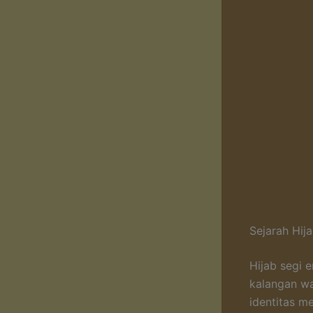
Sejarah Hij
Hijab segi 
kalangan wa
identitas m