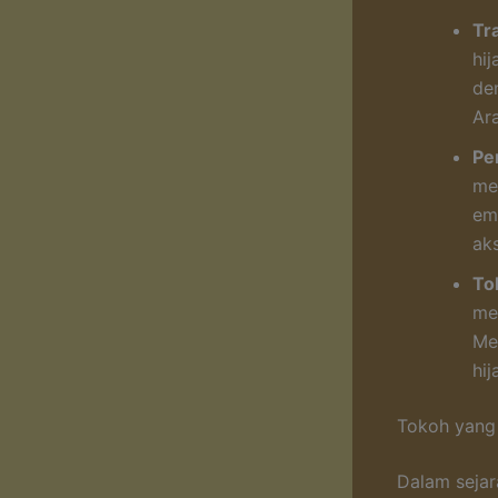
Tra
hij
de
Ar
Pe
me
em
aks
To
me
Me
hi
Tokoh yang
Dalam sejar