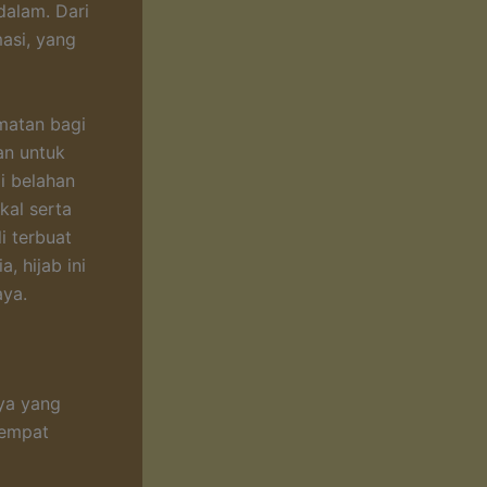
dalam. Dari
asi, yang
matan bagi
an untuk
i belahan
kal serta
i terbuat
, hijab ini
ya.
aya yang
 empat