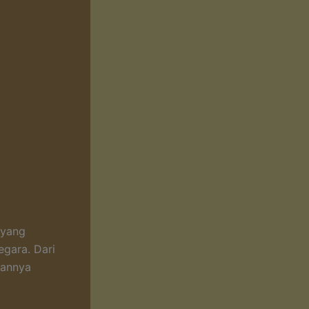
 yang
egara. Dari
ikannya