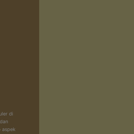
ler di
 dan
p aspek