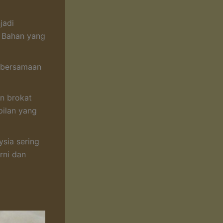
jadi
. Bahan yang
n bersamaan
an brokat
pilan yang
ysia sering
rni dan