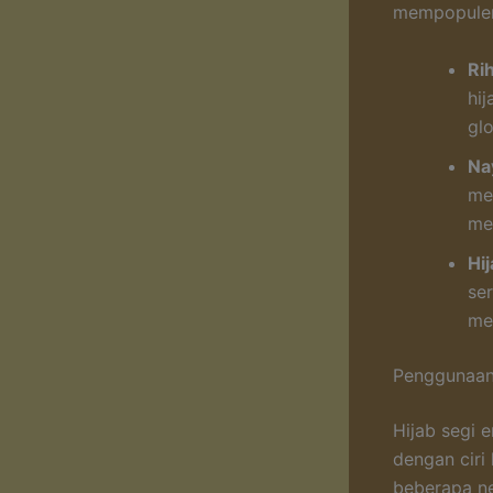
mempopulerk
Ri
hi
glo
Na
me
me
Hij
se
me
Penggunaan 
Hijab segi 
dengan ciri
beberapa n