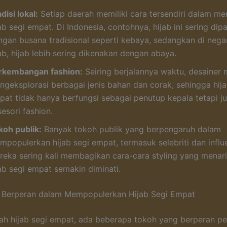
disi lokal:
Setiap daerah memiliki cara tersendiri dalam m
ab segi empat. Di Indonesia, contohnya, hijab ini sering di
ngan busana tradisional seperti kebaya, sedangkan di neg
ab, hijab lebih sering dikenakan dengan abaya.
rkembangan fashion:
Seiring berjalannya waktu, desainer 
ngeksplorasi berbagai jenis bahan dan corak, sehingga hija
pat tidak hanya berfungsi sebagai penutup kepala tetapi j
esori fashion.
koh publik:
Banyak tokoh publik yang berpengaruh dalam
mpopulerkan hijab segi empat, termasuk selebriti dan influ
reka sering kali membagikan cara-cara styling yang menar
jab segi empat semakin diminati.
 Berperan dalam Mempopulerkan Hijab Segi Empat
ah hijab segi empat, ada beberapa tokoh yang berperan p