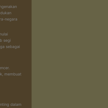
engenakan
padukan
ara-negara
mulai
b segi
uga sebagai
encer.
ik, membuat
enting dalam