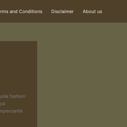
rms and Conditions
Disclaimer
About us
unia fashion
nya
empercantik