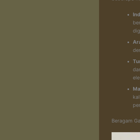
In
be
di
Ar
de
Tur
da
el
Ma
ka
pe
Beragam Ga