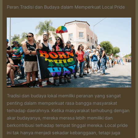
Peran Tradisi dan Budaya dalam Memperkuat Local Pride
Tradisi dan budaya lokal memiliki peranan yang sangat
penting dalam memperkuat rasa bangga masyarakat
terhadap daerahnya. Ketika masyarakat terhubung dengan
akar budayanya, mereka merasa lebih memiliki dan
berkontribusi terhadap tempat tinggal mereka. Local pride
ini tak hanya menjadi sekadar kebanggaan, tetapi juga