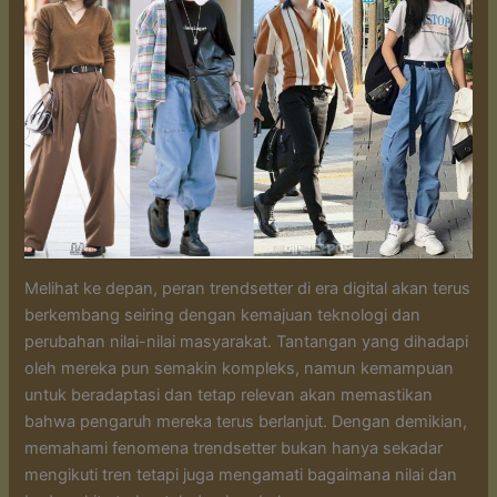
Melihat ke depan, peran trendsetter di era digital akan terus
berkembang seiring dengan kemajuan teknologi dan
perubahan nilai-nilai masyarakat. Tantangan yang dihadapi
oleh mereka pun semakin kompleks, namun kemampuan
untuk beradaptasi dan tetap relevan akan memastikan
bahwa pengaruh mereka terus berlanjut. Dengan demikian,
memahami fenomena trendsetter bukan hanya sekadar
mengikuti tren tetapi juga mengamati bagaimana nilai dan