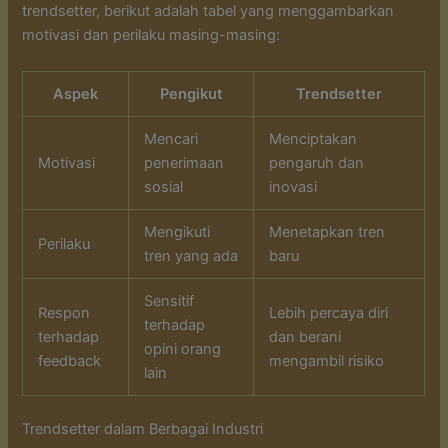
trendsetter, berikut adalah tabel yang menggambarkan
motivasi dan perilaku masing-masing:
Aspek
Pengikut
Trendsetter
Mencari
Menciptakan
Motivasi
penerimaan
pengaruh dan
sosial
inovasi
Mengikuti
Menetapkan tren
Perilaku
tren yang ada
baru
Sensitif
Respon
Lebih percaya diri
terhadap
terhadap
dan berani
opini orang
feedback
mengambil risiko
lain
Trendsetter dalam Berbagai Industri