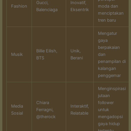
Gucci,
Inovatif,
Fashion
moda dan
Balenciaga
Eksentrik
menciptakan
tren baru
Mengatur
gaya
berpakaian
Billie Eilish,
Unik,
Musik
dan
BTS
Berani
penampilan di
kalangan
penggemar
Menginspirasi
jutaan
Chiara
follower
Media
Interaktif,
Ferragni,
untuk
Sosial
Relatable
@therock
mengadopsi
gaya hidup
tertentu