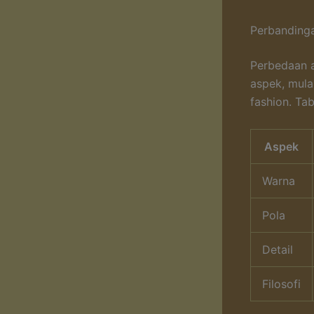
Perbanding
Perbedaan a
aspek, mulai
fashion. Ta
Aspek
Warna
Pola
Detail
Filosofi