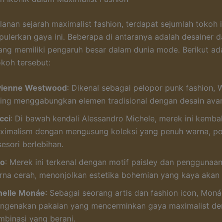
lanan sejarah maximalist fashion, terdapat sejumlah tokoh 
ulerkan gaya ini. Beberapa di antaranya adalah desainer 
yang memiliki pengaruh besar dalam dunia mode. Berikut ad
koh tersebut:
vienne Westwood
: Dikenal sebagai pelopor punk fashion,
ring menggabungkan elemen tradisional dengan desain ava
cci
: Di bawah kendali Alessandro Michele, merek ini kembal
ximalism dengan mengusung koleksi yang penuh warna, po
esori berlebihan.
ro
: Merek ini terkenal dengan motif paisley dan penggunaa
rna cerah, menonjolkan estetika bohemian yang kaya akan d
nelle Monáe
: Sebagai seorang artis dan fashion icon, Moná
ngenakan pakaian yang mencerminkan gaya maximalist d
mbinasi yang berani.