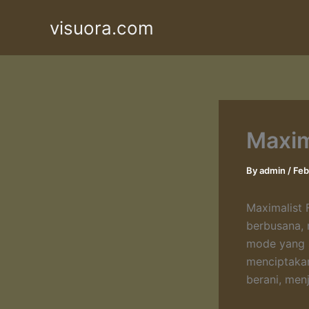
Skip
visuora.com
to
content
Maxim
By
admin
/
Feb
Maximalist 
berbusana, 
mode yang s
menciptaka
berani, men