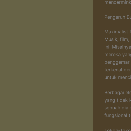
mencermink
Pengaruh B
Maximalist 
Musik, film
ini. Misaln
mereka yang
penggemar f
terkenal de
untuk menci
Berbagai el
yang tidak 
sebuah dial
fungsional t
Tokoh-Tokoh