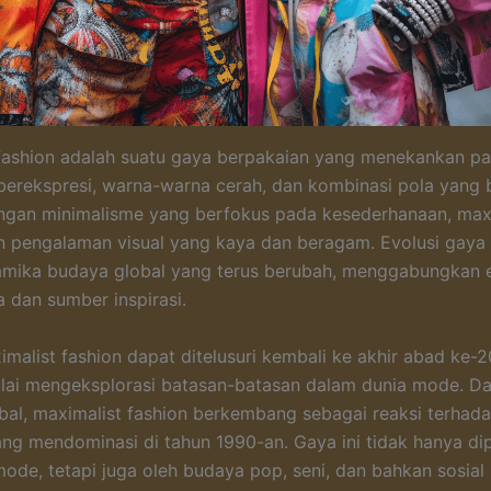
fashion adalah suatu gaya berpakaian yang menekankan p
erekspresi, warna-warna cerah, dan kombinasi pola yang b
ngan minimalisme yang berfokus pada kesederhanaan, max
pengalaman visual yang kaya dan beragam. Evolusi gaya i
amika budaya global yang terus berubah, menggabungkan 
a dan sumber inspirasi.
imalist fashion dapat ditelusuri kembali ke akhir abad ke-2
lai mengeksplorasi batasan-batasan dalam dunia mode. D
bal, maximalist fashion berkembang sebagai reaksi terhada
ang mendominasi di tahun 1990-an. Gaya ini tidak hanya di
mode, tetapi juga oleh budaya pop, seni, dan bahkan sosial 