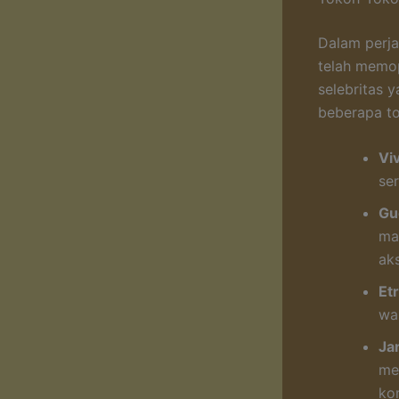
Dalam perja
telah memop
selebritas 
beberapa to
Vi
se
Gu
ma
aks
Et
wa
Ja
me
ko