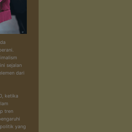
ada
erani.
imalism
ni sejalan
elemen dari
0, ketika
alam
p tren
pengaruhi
politik yang