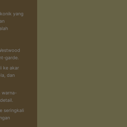
ikonik yang
dan
alah
 Westwood
nt-garde.
i ke akar
la, dan
n warna-
etail.
e seringkali
engan