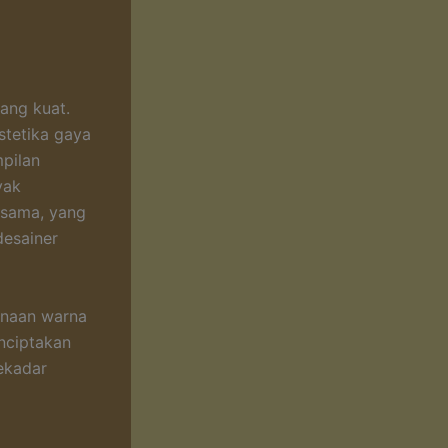
ang kuat.
stetika gaya
mpilan
yak
Kusama, yang
desainer
unaan warna
enciptakan
ekadar