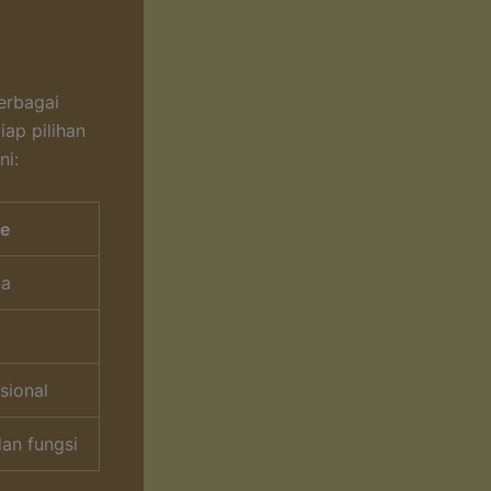
erbagai
iap pilihan
ni:
me
na
sional
an fungsi