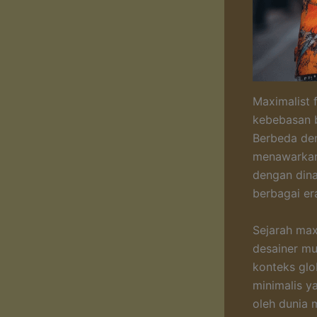
Maximalist 
kebebasan b
Berbeda de
menawarkan 
dengan din
berbagai er
Sejarah max
desainer mu
konteks glo
minimalis y
oleh dunia 