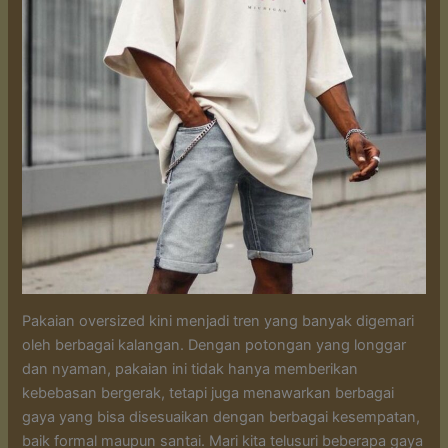
Pakaian oversized kini menjadi tren yang banyak digemari
oleh berbagai kalangan. Dengan potongan yang longgar
dan nyaman, pakaian ini tidak hanya memberikan
kebebasan bergerak, tetapi juga menawarkan berbagai
gaya yang bisa disesuaikan dengan berbagai kesempatan,
baik formal maupun santai. Mari kita telusuri beberapa gaya