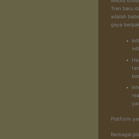
Media sosia
Tren baru d
adalah bebe
gaya berpak
In
inf
Ha
ta
bes
In
re
yan
Platform ya
Berbagai pl