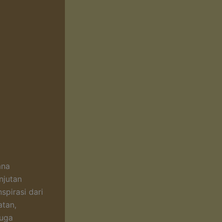
ana
njutan
spirasi dari
atan,
juga