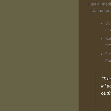
luas di med
setahun tera
Ou
uk
Se
men
Fa
mu
“Tre
ini 
outfi