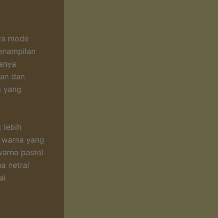
era mode
penampilan
hanya
ian dan
a yang
 lebih
i warna yang
warna pastel
a netral
ai