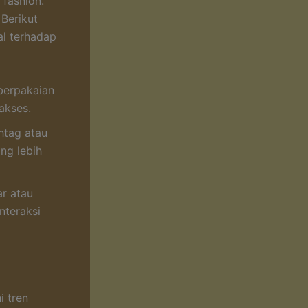
 fashion.
Berikut
al terhadap
 berpakaian
akses.
htag atau
ng lebih
r atau
nteraksi
i tren