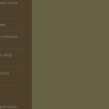
lam dunia
ion
 interaksi
a yang
utfit
perhatian