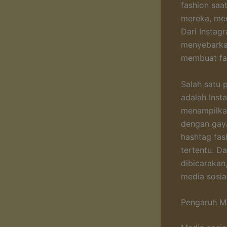
fashion saat
mereka, men
Dari Instag
menyebarkan
membuat fas
Salah satu 
adalah Inst
menampilkan
dengan gaya
hashtag fas
tertentu. D
dibicarakan
media sosial
Pengaruh Me