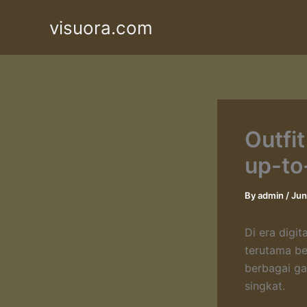
Skip
visuora.com
to
content
Outfi
up-to
By
admin
/
Jun
Di era digi
terutama be
berbagai ga
singkat.