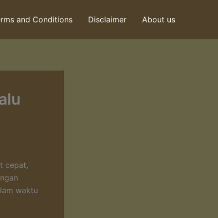
rms and Conditions
Disclaimer
About us
alu
t cepat,
engan
alam waktu