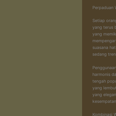
Perpaduan W
Setiap oran
yang terus 
yang memika
mempengaruh
suasana hat
sedang tren
Penggunaan 
harmonis da
tengah popu
yang lembut
yang elega
kesempatan,
Kombinasi 