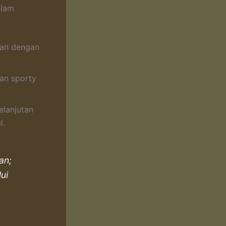
alam
ian dengan
lan sporty
elanjutan
l.
an;
ui