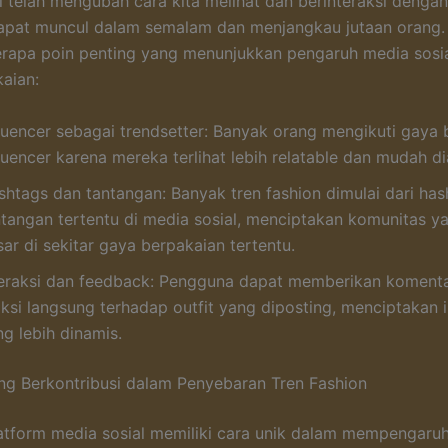
l telah mengubah cara kita melihat dan berinteraksi dengan
apat muncul dalam semalam dan menjangkau jutaan orang. 
rapa poin penting yang menunjukkan pengaruh media sosi
aian:
fluencer sebagai trendsetter: Banyak orang mengikuti gaya
luencer karena mereka terlihat lebih relatable dan mudah di
shtags dan tantangan: Banyak tren fashion dimulai dari has
ntangan tertentu di media sosial, menciptakan komunitas ya
ar di sekitar gaya berpakaian tertentu.
teraksi dan feedback: Pengguna dapat memberikan komenta
aksi langsung terhadap outfit yang diposting, menciptakan i
g lebih dinamis.
ng Berkontribusi dalam Penyebaran Tren Fashion
atform media sosial memiliki cara unik dalam mempengaruh