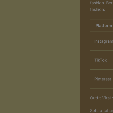
fashion. Be
fashion:
Platform
Instagra
TikTok
Pinterest
Outfit Viral
Setiap tahu