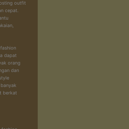
sting outfit
n cepat.
antu
kaian,
fashion
na dapat
yak orang
angan dan
style
n banyak
t berkat