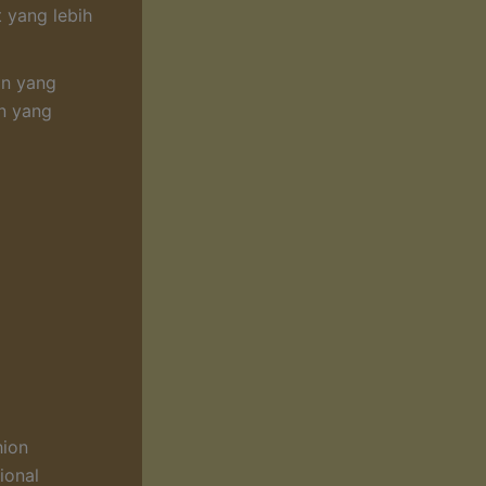
t yang lebih
in yang
an yang
hion
ional