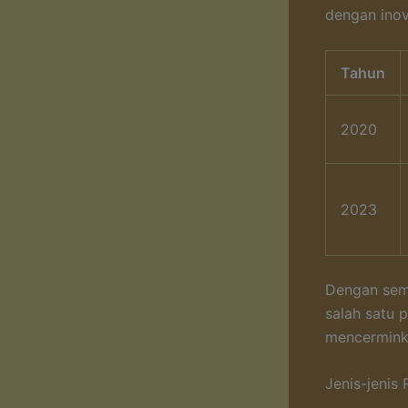
dengan inov
Tahun
2020
2023
Dengan sem
salah satu p
mencerminka
Jenis-jenis