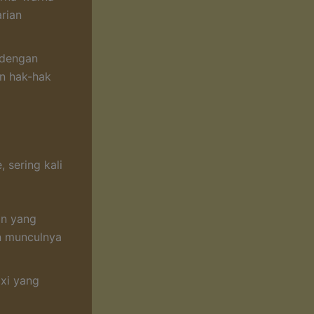
rian
 dengan
n hak-hak
 sering kali
in yang
an munculnya
xi yang