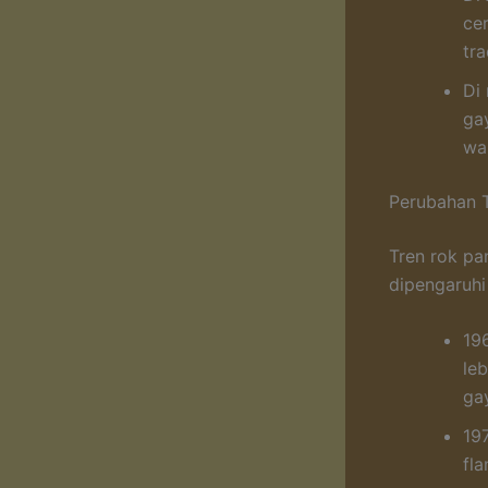
ce
tra
Di
ga
wa
Perubahan 
Tren rok pa
dipengaruhi
19
le
gay
19
fla