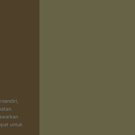
rsendiri,
atan.
nawarkan
epat untuk