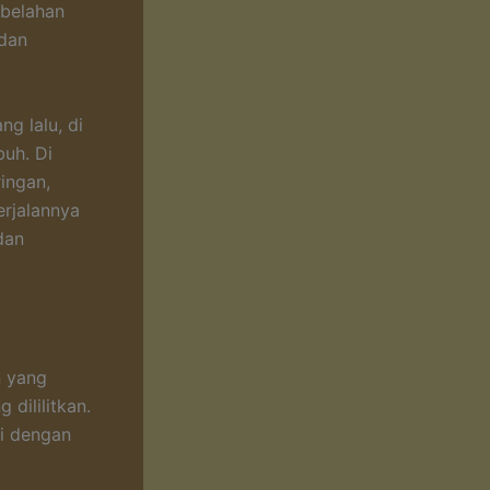
 belahan
 dan
ng lalu, di
uh. Di
ingan,
rjalannya
dan
n yang
 dililitkan.
si dengan