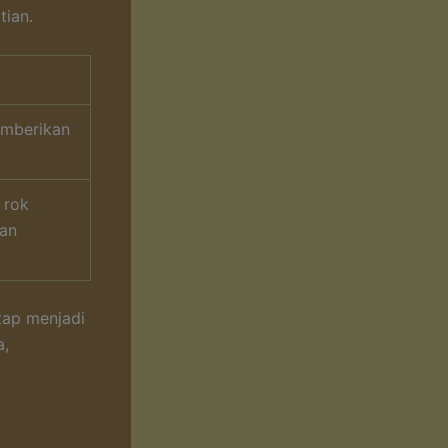
tian.
emberikan
 rok
kan
tap menjadi
a,