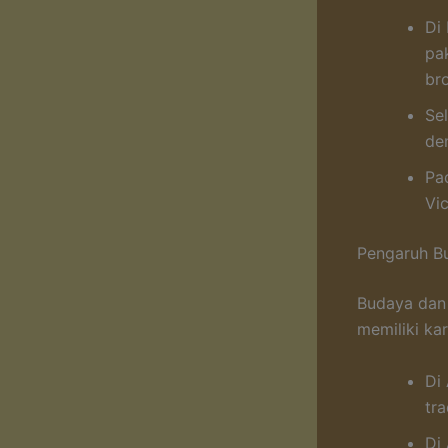
Di
pa
br
Se
de
Pa
Vi
Pengaruh Bu
Budaya dan 
memiliki ka
Di
tra
Di