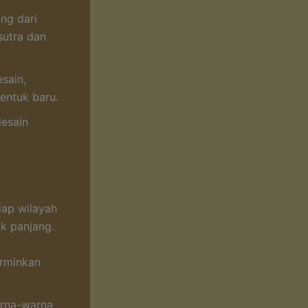
ng dari
sutra dan
sain,
entuk baru.
desain
iap wilayah
k panjang.
erminkan
arna-warna