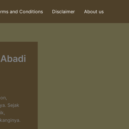
rms and Conditions
Disclaimer
About us
 Abadi
ion,
ya. Sejak
ik,
akanginya.