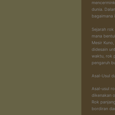
mencerminka
dunia. Dalam
bagaimana i
Sejarah rok
mana bentuk
Mesir Kuno,
didesain un
waktu, rok 
pengaruh bu
Asal-Usul 
Asal-usul r
dikenakan ol
Rok panjang
bordiran d