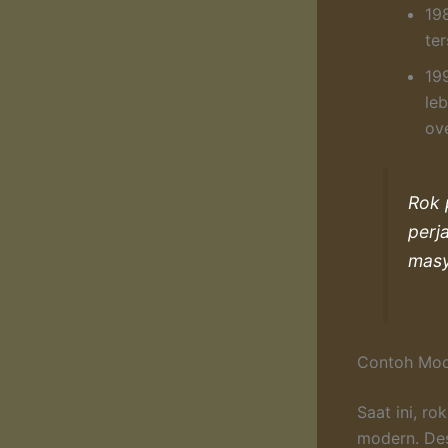
198
ter
19
le
ov
Rok 
perj
masy
Contoh Mod
Saat ini, r
modern. Des