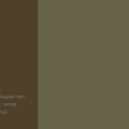
a
 bagian dari
, setiap
nya.