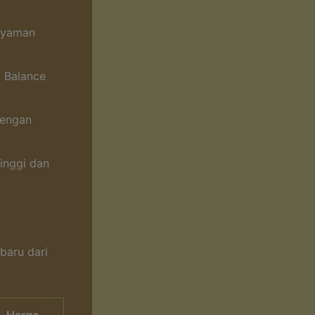
 nyaman
w Balance
dengan
inggi dan
baru dari
Harga