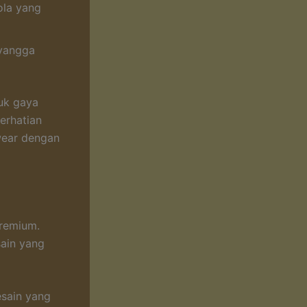
ola yang
nyangga
tuk gaya
erhatian
wear dengan
premium.
sain yang
esain yang