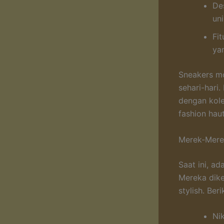
De
uni
Fi
ya
Sneakers mo
sehari-hari
dengan kol
fashion hau
Merek-Mere
Saat ini, a
Mereka dike
stylish. Ber
Ni