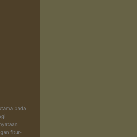
 utama pada
ogi
rnyataan
gan fitur-