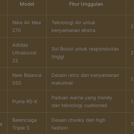
Model
Fitur Unggulan
Nike Air Max
Teknologi Air untuk
2
270
kenyamanan ekstra
Adidas
Sol Boost untuk responsivitas
Ultraboost
2
tinggi
22
New Balance
Desain retro dan kenyamanan
1
550
maksimal
Paduan warna yang trendy
Puma RS-X
1
dan teknologi cushioned
Balenciaga
Desain chunky dan high
a
1
Triple S
fashion