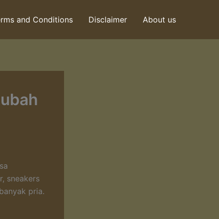
rms and Conditions
Disclaimer
About us
gubah
isa
r, sneakers
banyak pria.