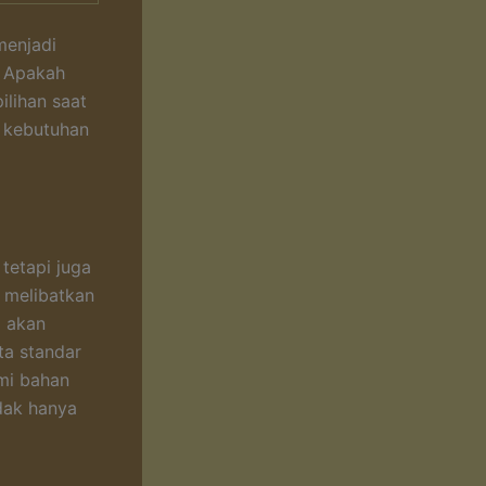
menjadi
. Apakah
ilihan saat
n kebutuhan
tetapi juga
i melibatkan
a akan
a standar
mi bahan
dak hanya