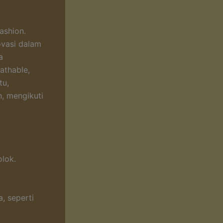
ashion.
ovasi dalam
a
athable,
tu,
, mengikuti
lok.
, seperti