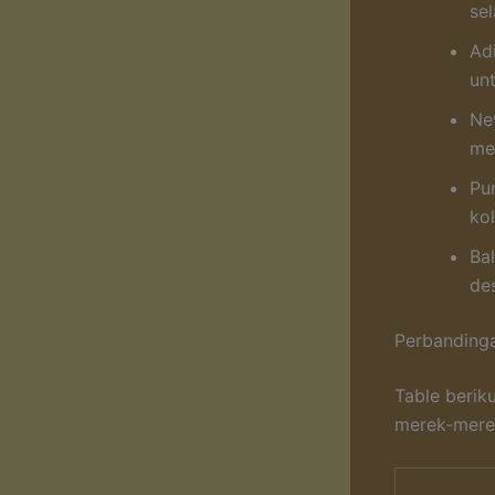
sel
Ad
unt
Ne
me
Pu
kol
Ba
de
Perbandinga
Table berik
merek-mere