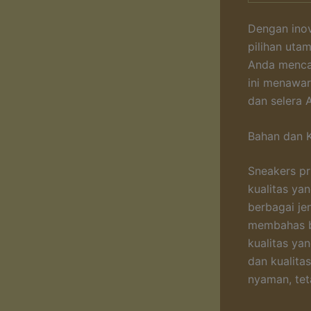
Dengan inov
pilihan uta
Anda mencar
ini menawar
dan selera 
Bahan dan K
Sneakers pr
kualitas ya
berbagai je
membahas b
kualitas ya
dan kualita
nyaman, tet