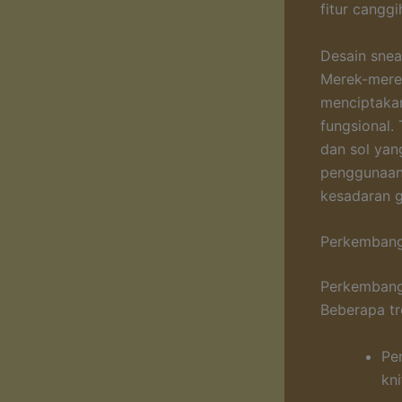
fitur cangg
Desain snea
Merek-merek
menciptakan
fungsional. 
dan sol yang
penggunaan 
kesadaran g
Perkembang
Perkembanga
Beberapa tre
Pe
kn